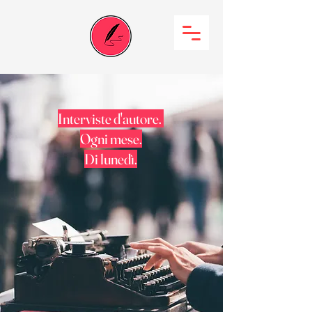
Interviste d'autore.
Ogni mese.
Di lunedì.