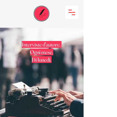
Interviste d'autore.
Ogni mese.
Di lunedì.