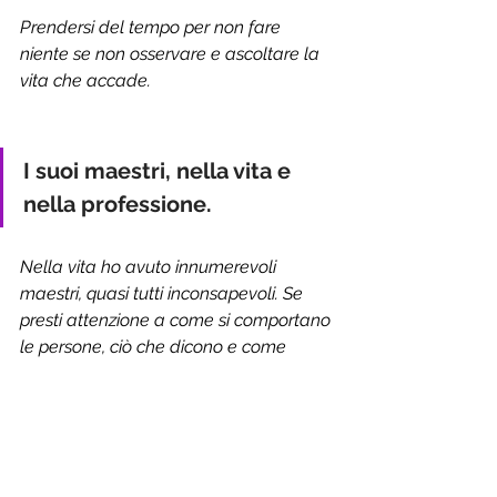
Prendersi del tempo per non fare 
niente se non osservare e ascoltare la 
vita che accade.
I suoi maestri, nella vita e 
nella professione.
Nella vita ho avuto innumerevoli 
maestri, quasi tutti inconsapevoli. Se 
presti attenzione a come si comportano 
le persone, ciò che dicono e come 
rispondono alle varie situazioni, puoi 
facilmente trarre grandi lezioni.
Nella professione non ho avuto maestri 
veri e propri, dal momento che non ho 