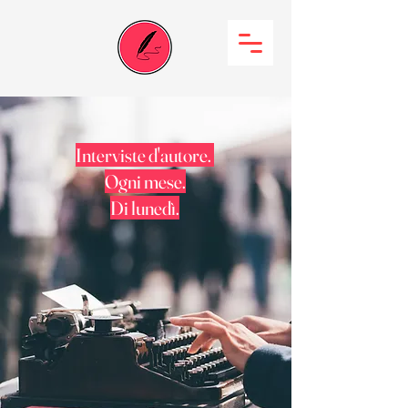
Interviste d'autore.
Ogni mese.
Di lunedì.