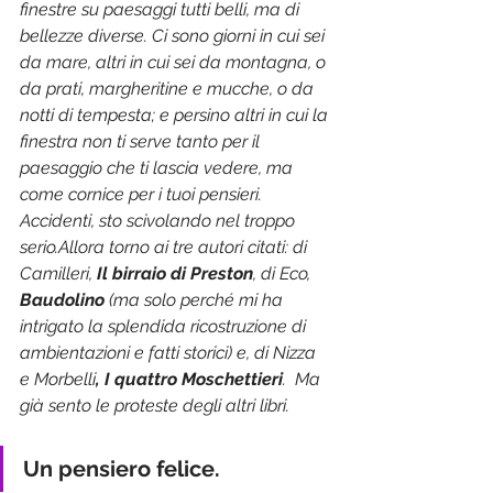
finestre su paesaggi tutti belli, ma di 
bellezze diverse. Ci sono giorni in cui sei 
da mare, altri in cui sei da montagna, o 
da prati, margheritine e mucche, o da 
notti di tempesta; e persino altri in cui la 
finestra non ti serve tanto per il 
paesaggio che ti lascia vedere, ma 
come cornice per i tuoi pensieri. 
Accidenti, sto scivolando nel troppo 
serio.Allora torno ai tre autori citati: di 
Camilleri,
 Il birraio di Preston
, di Eco, 
Baudolino 
(ma solo perché mi ha 
intrigato la splendida ricostruzione di 
ambientazioni e fatti storici) e, di Nizza 
e Morbelli
, I quattro Moschettieri
.  Ma 
già sento le proteste degli altri libri.
Un pensiero felice.