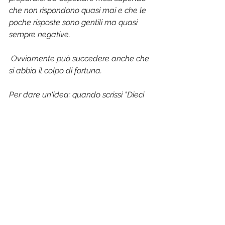
che non rispondono quasi mai e che le 
poche risposte sono gentili ma quasi 
sempre negative.
 Ovviamente può succedere anche che 
si abbia il colpo di fortuna.
Per dare un'idea: quando scrissi "Dieci 
piccoli gialli" mandai il manoscritto a 30 
case editrici specializzate in letteratura 
per bambini. 27 non mi risposero; due, 
lo fecero per dirmi "grazie no". Se anche 
la trentesima mi avesse ignorato, con 
le opere per bambini avrei chiuso. 
Invece il libro è piaciuto a Einaudi 
Ragazzi, la serie è arrivata a nove libri 
in tre anni, alcuni dei quali ripubblicati 
in Cina e Turchia; e ne stanno facendo 