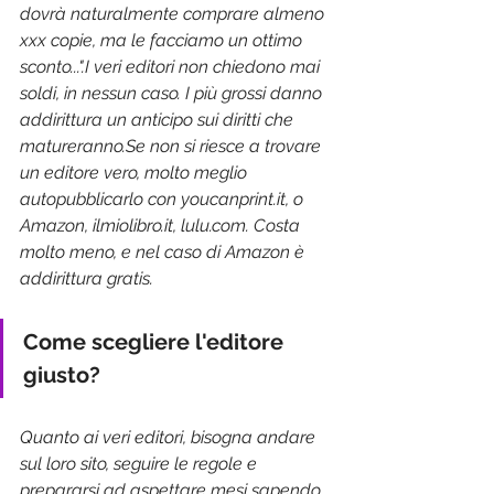
dovrà naturalmente comprare almeno 
xxx copie, ma le facciamo un ottimo 
sconto...".I veri editori non chiedono mai 
soldi, in nessun caso. I più grossi danno 
addirittura un anticipo sui diritti che 
matureranno.Se
 non si riesce a trovare 
un editore vero, molto meglio 
autopubblicarlo con 
youcanprint.it
, o 
Amazon, 
ilmiolibro.it
, 
lulu.com
. Costa 
molto meno, e nel caso di Amazon è 
addirittura gratis.
Come scegliere l'editore 
giusto?
Quanto ai veri editori, bisogna andare 
sul loro sito, seguire le regole e 
prepararsi ad aspettare mesi sapendo 