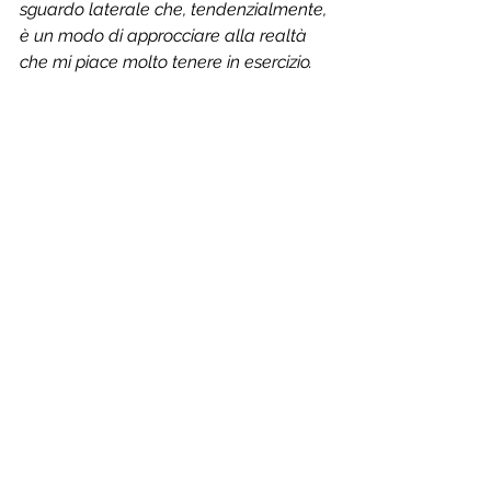
sguardo laterale che, tendenzialmente, 
è un modo di approcciare alla realtà 
che mi piace molto tenere in esercizio.  
 L'umano è incalzato dal 
progresso e nella visione del 
domani il suo posto nel 
mondo sembra destinato a 
subire notevoli 
cambiamenti. L'intelligenza 
artificiale avanza con un 
passo impressionante 
provando a occupare 
sempre più spazio anche nel 
mondo delle cosiddette 