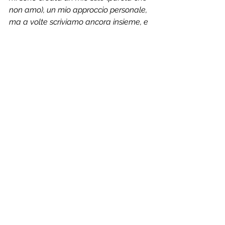
non amo), un mio approccio personale, 
ma a volte scriviamo ancora insieme, e 
da lui continuo a imparare. 
L'intelligenza artificiale 
avanza provando a occupare 
sempre più spazio oggi 
anche nel mondo delle  
professioni intellettuali. 
Potrà mai in futuro sostituire 
l'umano-scrittore? 
Confesso che so ben poco 
sull’argomento, anche se riconosco 
all’informatica un grande ruolo. 