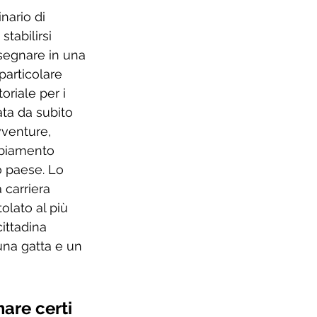
nario di 
stabilirsi 
nsegnare in una 
particolare 
oriale per i 
ata da subito 
vventure, 
mbiamento 
o paese. Lo 
 carriera 
olato al più 
ittadina 
una gatta e un 
are certi 