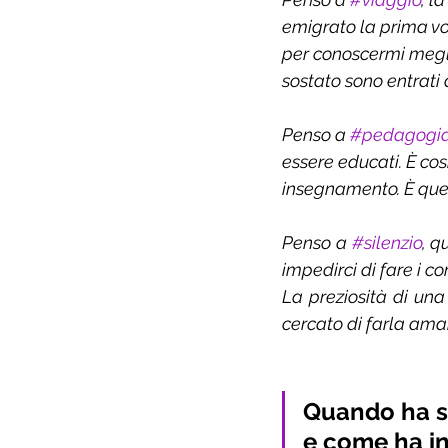
emigrato la prima vo
per conoscermi meglio
sostato sono entrati 
Penso a 
#pedagogi
essere educati. È co
insegnamento. È ques
Penso a 
#silenzio
, q
impedirci di fare i c
La preziosità di una
cercato di farla amar
Quando ha sc
e come ha in