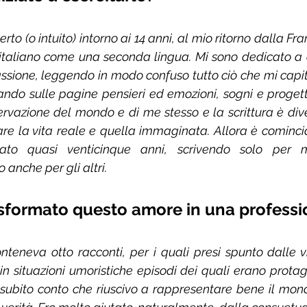
rto (o intuito) intorno ai 14 anni, al mio ritorno dalla Fr
’italiano come una seconda lingua. Mi sono dedicato a 
sione, leggendo in modo confuso tutto ciò che mi capit
sando sulle pagine pensieri ed emozioni, sogni e progetti
rvazione del mondo e di me stesso e la scrittura è dive
are la vita reale e quella immaginata. Allora è comincia
urato quasi venticinque anni, scrivendo solo per 
anche per gli altri.
sformato questo amore in una professi
nteneva otto racconti, per i quali presi spunto dalle v
n situazioni umoristiche episodi dei quali erano protago
i subito conto che riuscivo a rappresentare bene il mondo