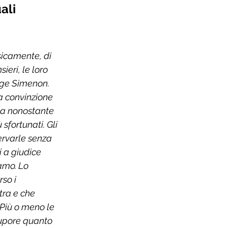
ali 
sicamente, di 
ieri, le loro 
rge Simenon. 
a convinzione 
uta nonostante 
sfortunati. Gli 
ervarle senza 
 a giudice 
amo. Lo 
so i 
tra e che 
Più o meno le 
tupore quanto 