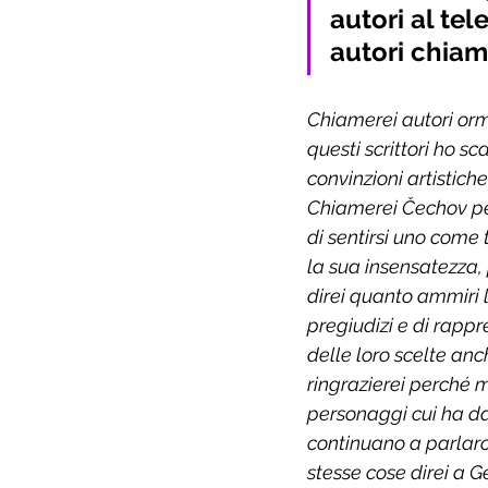
autori al tel
autori chia
Chiamerei autori orma
questi scrittori ho sc
convinzioni artistich
Chiamerei Čechov per
di sentirsi uno come t
la sua insensatezza, p
direi quanto ammiri l
pregiudizi e di rapp
delle loro scelte an
ringrazierei perché m
personaggi cui ha da
continuano a parlarc
stesse cose direi a 