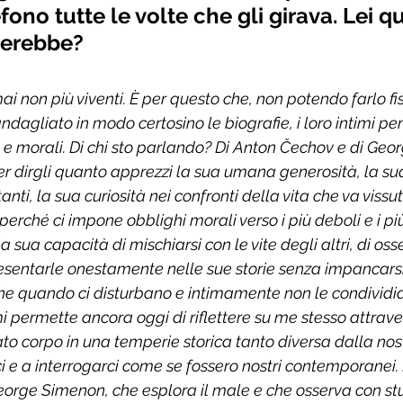
efono tutte le volte che gli girava. Lei qu
merebbe?
i non più viventi. È per questo che, non potendo farlo fi
andagliato in modo certosino le biografie, i loro intimi pens
e e morali. Di chi sto parlando? Di Anton Čechov e di Geo
 dirgli quanto apprezzi la sua umana generosità, la su
anti, la sua curiosità nei confronti della vita che va viss
erché ci impone obblighi morali verso i più deboli e i più 
a sua capacità di mischiarsi con le vite degli altri, di oss
resentarle onestamente nelle sue storie senza impancarsi
che quando ci disturbano e intimamente non le condividi
i permette ancora oggi di riflettere su me stesso attraver
to corpo in una temperie storica tanto diversa dalla nos
i e a interrogarci come se fossero nostri contemporanei. 
George Simenon, che esplora il male e che osserva con s