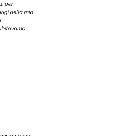
a, per 
rigi della mia 
a 
 abitavamo 
ieci anni sono 