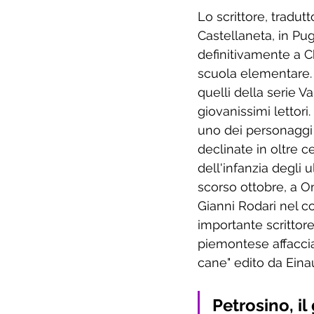
Lo scrittore, tradut
Castellaneta, in Pugl
definitivamente a C
scuola elementare. 
quelli della serie V
giovanissimi lettori
uno dei personaggi 
declinate in oltre c
dell'infanzia degli 
scorso ottobre, a Om
Gianni Rodari nel co
importante scrittore
piemontese affacciat
cane" edito da Eina
Petrosino, i