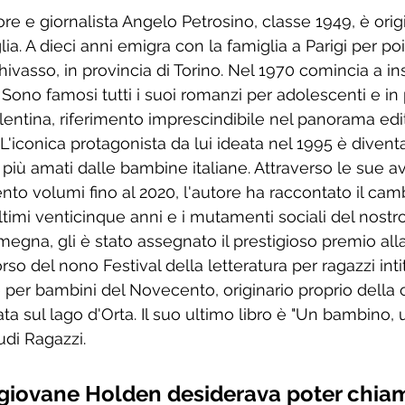
tore e giornalista Angelo Petrosino, classe 1949, è origi
ia. A dieci anni emigra con la famiglia a Parigi per poi 
hivasso, in provincia di Torino. Nel 1970 comincia a i
Sono famosi tutti i suoi romanzi per adolescenti e in 
alentina, riferimento imprescindibile nel panorama edit
. L'iconica protagonista da lui ideata nel 1995 è divent
più amati dalle bambine italiane. Attraverso le sue a
ento volumi fino al 2020, l'autore ha raccontato il ca
ultimi venticinque anni e i mutamenti sociali del nostr
egna, gli è stato assegnato il prestigioso premio alla
rso del nono Festival della letteratura per ragazzi intit
 per bambini del Novecento, originario proprio della c
a sul lago d'Orta. Il suo ultimo libro è "Un bambino, 
udi Ragazzi. 
l giovane Holden desiderava poter chiam