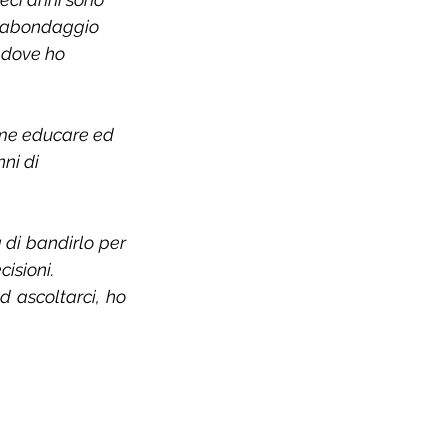
agabondaggio 
 dove ho 
ome educare ed 
ni di 
di bandirlo per 
cisioni.
 ascoltarci, ho 