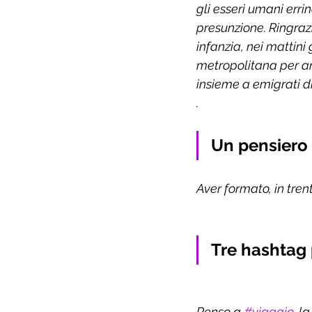
gli esseri umani erri
presunzione. Ringraz
infanzia, nei mattini 
metropolitana per an
insieme a emigrati di
.
Un pensiero 
Aver formato, in trent’a
Tre hashtag p
Penso a 
#viaggio
, l