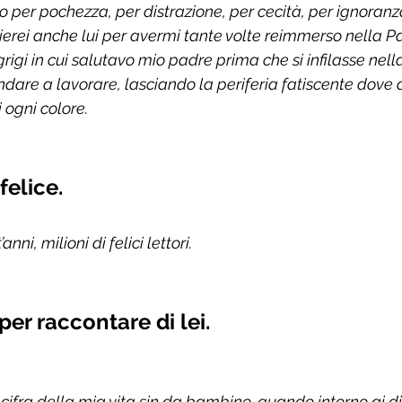
no per pochezza, per distrazione, per cecità, per ignoranz
ierei anche lui per avermi tante volte reimmerso nella Pa
grigi in cui salutavo mio padre prima che si infilasse nell
dare a lavorare, lasciando la periferia fatiscente dove
 ogni colore.
felice.
nni, milioni di felici lettori.
er raccontare di lei.
a cifra della mia vita sin da bambino, quando intorno ai d