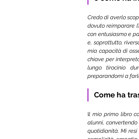
Credo di averlo scope
dovuto reimparare l
con entusiasmo e pas
e, soprattutto, river
mia capacità di osse
chiave per interpret
lungo tirocinio d
preparandomi a farlo 
Come ha tra
I
l mio primo libro co
alunni, convertendo i
quotidianità. Mi res