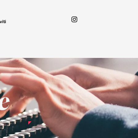
viti
e